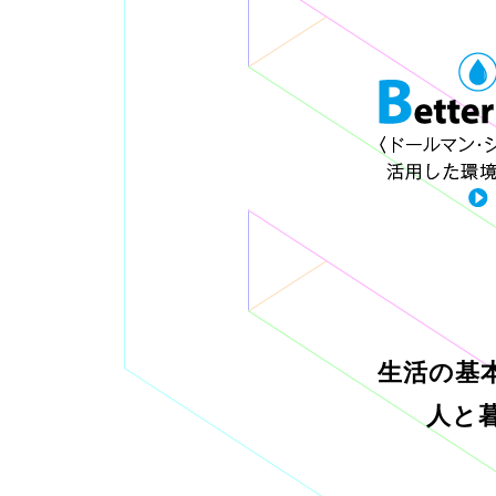
生活の基
人と