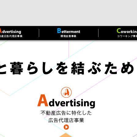
A
B
C
dvertising
etterment
oworkin
動産広告代理店事業
環境改善事業
コワーキング事